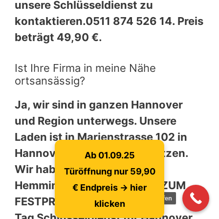
unsere Schlüsseldienst zu
kontaktieren.0511 874 526 14. Preis
beträgt 49,90 €.
Ist Ihre Firma in meine Nähe
ortsansässig?
Ja, wir sind in ganzen Hannover
und Region unterwegs. Unsere
Laden ist in Marienstrasse 102 in
Hannover Südstadt und Laatzen.
Ab 01.09.25
Wir haben auch Büros in
Türöffnung nur 59,90
Hemmingen, TÜRÖFFNUNG ZUM
€ Endpreis -> hier
jetzt anrufen
FESTPREIS – 24h am
klicken
Tag Schlüsseldienst für Hannover