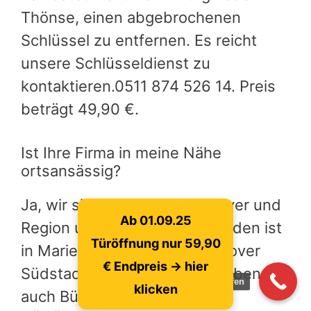
Thönse, einen abgebrochenen
Schlüssel zu entfernen. Es reicht
unsere Schlüsseldienst zu
kontaktieren.0511 874 526 14. Preis
beträgt 49,90 €.
Ist Ihre Firma in meine Nähe
ortsansässig?
Ja, wir sind in ganzen Hannover und
Ab 01.09.25
Region unterwegs. Unsere Laden ist
Türöffnung nur 59,90
in Marienstrasse 102 in Hannover
€ Endpreis -> hier
Südstadt und Laatzen. Wir haben
jetzt anrufen
klicken
auch Büros in Hemmingen,