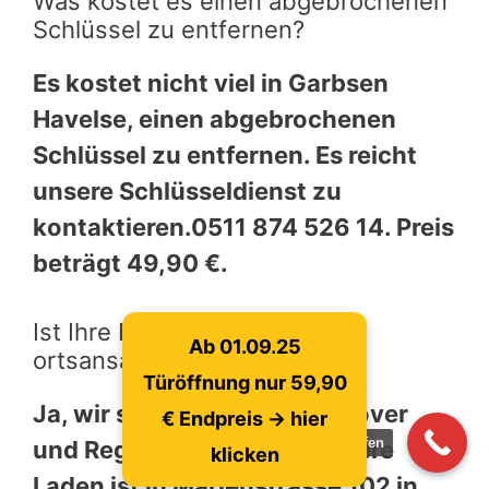
Was kostet es einen abgebrochenen
Schlüssel zu entfernen?
Es kostet nicht viel in Garbsen
Havelse, einen abgebrochenen
Schlüssel zu entfernen. Es reicht
unsere Schlüsseldienst zu
kontaktieren.0511 874 526 14. Preis
beträgt 49,90 €.
Ist Ihre Firma in meine Nähe
Ab 01.09.25
ortsansässig?
Türöffnung nur 59,90
Ja, wir sind in ganzen Hannover
€ Endpreis -> hier
jetzt anrufen
und Region unterwegs. Unsere
klicken
Laden ist in Marienstrasse 102 in