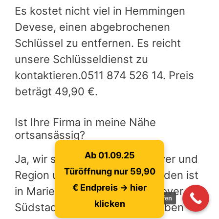
Es kostet nicht viel in Hemmingen
Devese, einen abgebrochenen
Schlüssel zu entfernen. Es reicht
unsere Schlüsseldienst zu
kontaktieren.0511 874 526 14. Preis
beträgt 49,90 €.
Ist Ihre Firma in meine Nähe
ortsansässig?
Ab 01.09.25
Ja, wir sind in ganzen Hannover und
Türöffnung nur 59,90
Region unterwegs. Unsere Laden ist
€ Endpreis -> hier
in Marienstrasse 102 in Hannover
jetzt anrufen
klicken
Südstadt und Laatzen. Wir haben