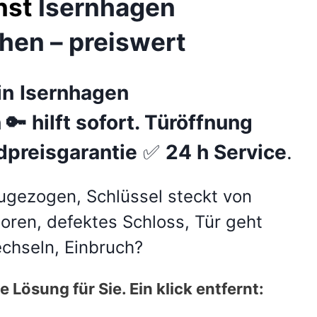
nst
Isernhagen
en – preiswert
in
Isernhagen
n
🔑
hilft sofort. Türöffnung
dpreisgarantie
✅
24 h Service
.
ugezogen, Schlüssel steckt von
loren, defektes Schloss, Tür geht
echseln, Einbruch?
 Lösung für Sie. Ein klick entfernt: