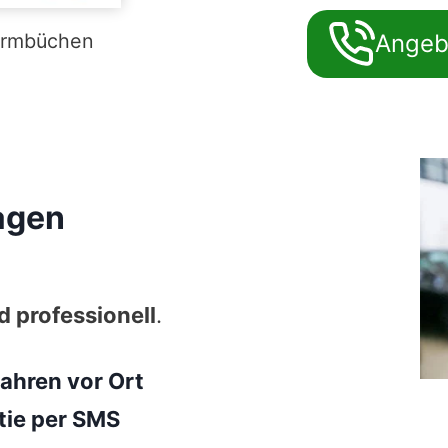
armbüchen
Angeb
agen
d professionell
.
ahren vor Ort
tie per SMS