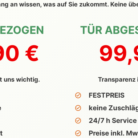
fang an wissen, was auf Sie zukommt. Keine ü
GEZOGEN
TÜR ABGE
90 €
99,
t uns wichtig.
Transparenz i
FESTPREIS
e
keine Zuschlä
24/7 h Service
t
Preise inkl. Mw